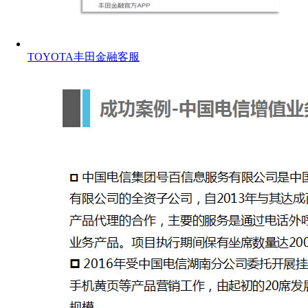
TOYOTA丰田金融客服