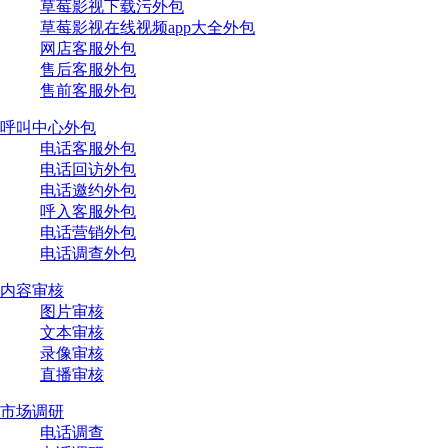
草莓影视下载污外包
草莓影视在线视频app大全外包
网店客服外包
售后客服外包
售前客服外包
呼叫中心外包
电话客服外包
电话回访外包
电话邀约外包
呼入客服外包
电话营销外包
电话调查外包
内容审核
图片审核
文本审核
录像审核
直播审核
市场调研
电话调查