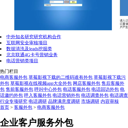
中外知名研究研究机构合作
互联网安全审核项目
数据清洗及leads挖掘类
北京联通4G卡号营销业务
电话营销类项目
热门栏目
电商客服外包
草莓影视下载的二维码谁有外包
草莓影视下载污
外包
草莓影视在线视频app大全外包
网店客服外包
售后客服外
包
售前客服外包
呼叫中心外包
电话客服外包
电话回访外包
电
话邀约外包
呼入客服外包
电话营销外包
电话调查外包
电话调查
行业专项研究
电话调研
品牌满意度调研
市场调研
内容审核
首页
>
客服外包
>
电商客服外包
企业客户服务外包