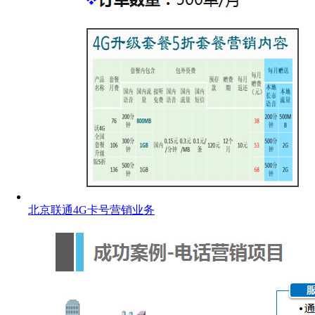
北京联通4G卡号营销业务